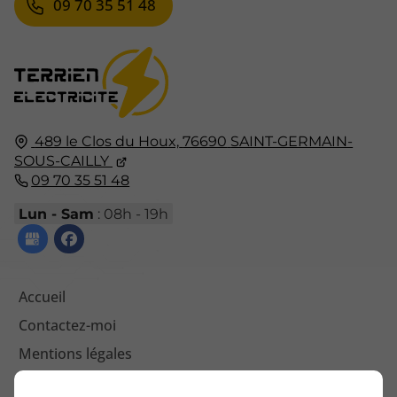
09 70 35 51 48
489 le Clos du Houx,
76690
SAINT-GERMAIN-
SOUS-CAILLY
09 70 35 51 48
Lun - Sam
: 08h - 19h
Accueil
Contactez-moi
Mentions légales
Plan du site